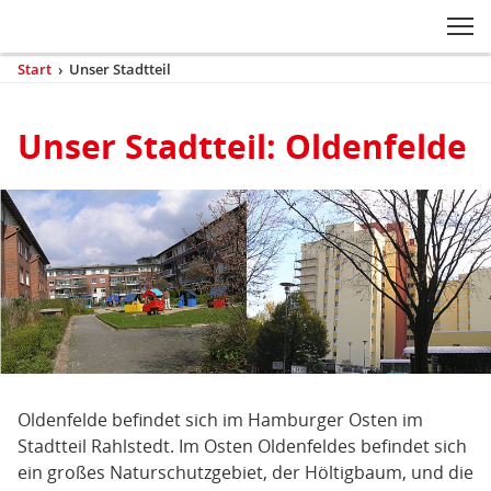
Zum Inhaltsbereich der Seite
Zum Fußbereich der Seite
Kopfbereich
Sprungmarken-
Hauptnavigation
M
Navigation
ei
Start
›
Unser Stadtteil
(aktuell)
Sie
sind
Inhaltsbereich
hier
Unser Stadtteil: Oldenfelde
Unser
Stadtteil
Oldenfelde befindet sich im Hamburger Osten im
Stadtteil Rahlstedt. Im Osten Oldenfeldes befindet sich
ein großes Naturschutzgebiet, der Höltigbaum, und die